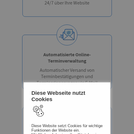
24/7 über Ihre Website
Automatisierte Online-
Terminverwaltung
Automatischer Versand von
Terminbestätigungen und
Terminerinnerungen via E-Mail
Diese Webseite nutzt
Cookies
Diese Website setzt Cookies für wichtige
Online-Terminkalender
Funktionen der Website ein.