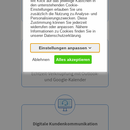
Mit Klick auf das jeweilige Kästchen in
Übersichtliche und schnelle
den untenstehenden Cookie-
Terminplanung online
Einstellungen erlauben Sie uns
zusätzlich die Nutzung zu Analyse- und
Personalisierungszwecken. Diese
Zustimmung können Sie jederzeit
widerrufen oder anpassen. Nähere
Informationen zu Cookies finden Sie in
unserer Datenschutzerklärung.
Einstellungen anpassen
Integrierte
Ablehnen
Alles akzeptieren
Kalendersynchronisierung
Echtzeit-Verknüpfung mit Outlook-
und Google-Kalender
Notwendig (0)
Präferenzen (0)
Statistiken (0)
Marketing (0)
Digitale Kundenkommunikation
Unspezifiziert (0)